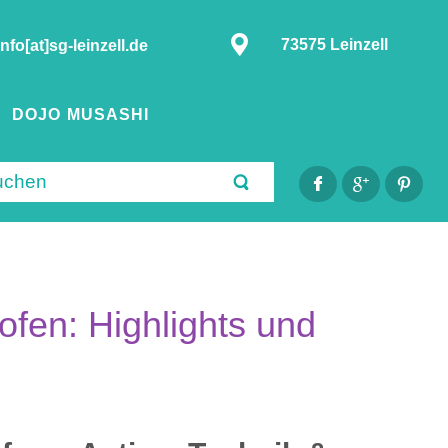
73575 Leinzell
info[at]sg-leinzell.de
DOJO MUSASHI
fen: Highlights und