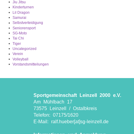
Jiu Jitsu
Kinderturnen
Lil Dragon
Samurai
Selbstverteidigung
Seniorensport
SG-Moto
Tai Chi
Tiger
Uncategorized
Verein
Volleyball
Vorstandsmitteilungen
Sportgemeinschaft Leinzell 2000 e.V.
Am Mühlbach 17
73575 Leinzell / Ostalbkreis
Telefon: 07175/1620
E-Mail: ralf.hueber[at]sg-leinzell.de