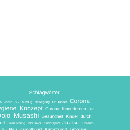
Schlagwörter
Corona
25 Jahre SG
Ausflug
Bewegung für Kinder
ygiene Konzept
Corona Kinderturnen
Dan
Dojo Musashi
Gesundheit Kinder durch
ort
Jiu-Jitsu
Graduierung
inklusiver Kindersport
Jubiläum
Ju Jitsu
Kampfkunst
Kampfsport
Lehrgang