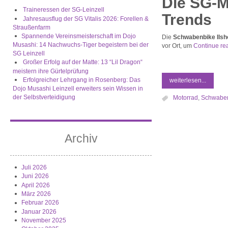
Die SG-M
Traineressen der SG-Leinzell
Trends
Jahresausflug der SG Vitalis 2026: Forellen &
Straußenfarm
​Spannende Vereinsmeisterschaft im Dojo
​Die
Schwabenbike Ilsh
Musashi: 14 Nachwuchs-Tiger begeistern bei der
vor Ort, um
Continue re
SG Leinzell
Großer Erfolg auf der Matte: 13 “Lil Dragon“
meistern ihre Gürtelprüfung
Erfolgreicher Lehrgang in Rosenberg: Das
weiterlesen...
Dojo Musashi Leinzell erweiters sein Wissen in
der Selbstverteidigung
Motorrad
,
Schwaben
Archiv
Juli 2026
Juni 2026
April 2026
März 2026
Februar 2026
Januar 2026
November 2025