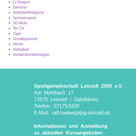
Lil Dragon
Samurai
Selbstverteidigung
Seniorensport
SG-Moto
Tai Chi
Tiger
Uncategorized
Verein
Volleyball
Vorstandsmitteilungen
Sportgemeinschaft Leinzell 2000 e.V.
Am Mühlbach 17
73575 Leinzell / Ostalbkreis
Telefon: 07175/1620
E-Mail: ralf.hueber[at]sg-leinzell.de
Informationen und Anmeldung
zu aktuellen Kursangeboten: