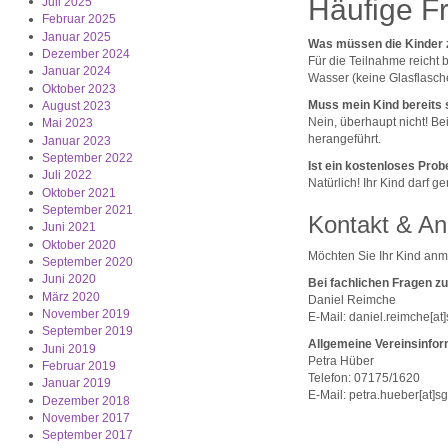
Häufige F
Juli 2025
Februar 2025
Januar 2025
Was müssen die Kinder 
Dezember 2024
Für die Teilnahme reicht 
Januar 2024
Wasser (keine Glasflasche
Oktober 2023
Muss mein Kind bereits 
August 2023
Nein, überhaupt nicht! B
Mai 2023
herangeführt.
Januar 2023
September 2022
Ist ein kostenloses Prob
Juli 2022
Natürlich! Ihr Kind darf 
Oktober 2021
September 2021
Kontakt & A
Juni 2021
Oktober 2020
Möchten Sie Ihr Kind anm
September 2020
Juni 2020
Bei fachlichen Fragen z
März 2020
Daniel Reimche
November 2019
E-Mail: daniel.reimche[at]
September 2019
Allgemeine Vereinsinfor
Juni 2019
Petra Hüber
Februar 2019
Telefon: 07175/1620
Januar 2019
E-Mail: petra.hueber[at]sg
Dezember 2018
November 2017
September 2017