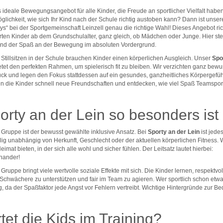
s ideale Bewegungsangebot für alle Kinder, die Freude an sportlicher Vielfalt haben
lichkeit, wie sich Ihr Kind nach der Schule richtig austoben kann? Dann ist unser
ys“ bei der Sportgemeinschaft Leinzell genau die richtige Wahl! Dieses Angebot ric
erten Kinder ab dem Grundschulalter, ganz gleich, ob Mädchen oder Junge. Hier st
und der Spaß an der Bewegung im absoluten Vordergrund.
tillsitzen in der Schule brauchen Kinder einen körperlichen Ausgleich. Unser
Spo
et den perfekten Rahmen, um spielerisch fit zu bleiben. Wir verzichten ganz bewu
ck und legen den Fokus stattdessen auf ein gesundes, ganzheitliches Körpergefühl
en die Kinder schnell neue Freundschaften und entdecken, wie viel Spaß Teamspor
rty an der Lein so besonders ist
r Gruppe ist der bewusst gewählte inklusive Ansatz. Bei
Sporty an der Lein
ist jede
lig unabhängig von Herkunft, Geschlecht oder der aktuellen körperlichen Fitness. 
imat bieten, in der sich alle wohl und sicher fühlen. Der Leitsatz lautet hierbei:
inander!
Gruppe bringt viele wertvolle soziale Effekte mit sich. Die Kinder lernen, respektvol
hwächere zu unterstützen und fair im Team zu agieren. Wer sportlich schon etwas w
g, da der Spaßfaktor jede Angst vor Fehlern vertreibt. Wichtige Hintergründe zur B
et die Kids im Training?