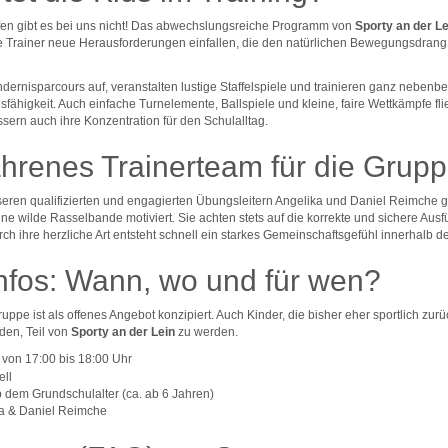
en gibt es bei uns nicht! Das abwechslungsreiche Programm von
Sporty an der Le
Trainer neue Herausforderungen einfallen, die den natürlichen Bewegungsdrang der
ernisparcours auf, veranstalten lustige Staffelspiele und trainieren ganz nebenb
fähigkeit. Auch einfache Turnelemente, Ballspiele und kleine, faire Wettkämpfe fli
ern auch ihre Konzentration für den Schulalltag.
ahrenes Trainerteam für die Grup
eren qualifizierten und engagierten Übungsleitern Angelika und Daniel Reimche ge
ne wilde Rasselbande motiviert. Sie achten stets auf die korrekte und sichere A
urch ihre herzliche Art entsteht schnell ein starkes Gemeinschaftsgefühl innerhalb d
Infos: Wann, wo und für wen?
ppe ist als offenes Angebot konzipiert. Auch Kinder, die bisher eher sportlich zu
den, Teil von
Sporty an der Lein
zu werden.
 von 17:00 bis 18:00 Uhr
ell
 dem Grundschulalter (ca. ab 6 Jahren)
a & Daniel Reimche