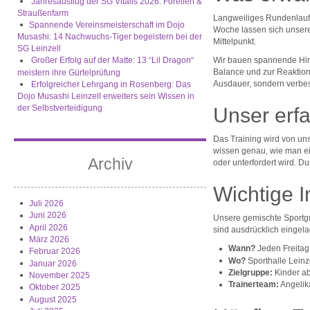
Jahresausflug der SG Vitalis 2026: Forellen &
Straußenfarm
Langweiliges Rundenlauf
​Spannende Vereinsmeisterschaft im Dojo
Woche lassen sich unsere 
Musashi: 14 Nachwuchs-Tiger begeistern bei der
Mittelpunkt.
SG Leinzell
Großer Erfolg auf der Matte: 13 “Lil Dragon“
Wir bauen spannende Hind
Balance und zur Reaktions
meistern ihre Gürtelprüfung
Ausdauer, sondern verbess
Erfolgreicher Lehrgang in Rosenberg: Das
Dojo Musashi Leinzell erweiters sein Wissen in
der Selbstverteidigung
Unser erf
Das Training wird von uns
wissen genau, wie man ei
Archiv
oder unterfordert wird. D
Wichtige 
Juli 2026
Juni 2026
Unsere gemischte Sportgru
April 2026
sind ausdrücklich eingela
März 2026
Wann?
Jeden Freitag
Februar 2026
Wo?
Sporthalle Leinz
Januar 2026
Zielgruppe:
Kinder ab
November 2025
Trainerteam:
Angelik
Oktober 2025
August 2025