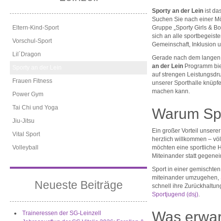
Sporty an der Lein
ist da
Suchen Sie nach einer Mög
Eltern-Kind-Sport
Gruppe „Sporty Girls & Bo
sich an alle sportbegeist
Vorschul-Sport
Gemeinschaft, Inklusion 
Lil´Dragon
Gerade nach dem langen S
an der Lein
Programm biet
Sporty an der Lein
auf strengen Leistungsdru
Frauen Fitness
unserer Sporthalle knüpf
machen kann.
Power Gym
Tai Chi und Yoga
Warum Spo
Jiu-Jitsu
Ein großer Vorteil unsere
Vital Sport
herzlich willkommen – völ
Volleyball
möchten eine sportliche He
Miteinander statt gegene
Sport in einer gemischten 
miteinander umzugehen, Sc
Neueste Beiträge
schnell ihre Zurückhaltun
Sportjugend (dsj)
.
Was erwart
Traineressen der SG-Leinzell