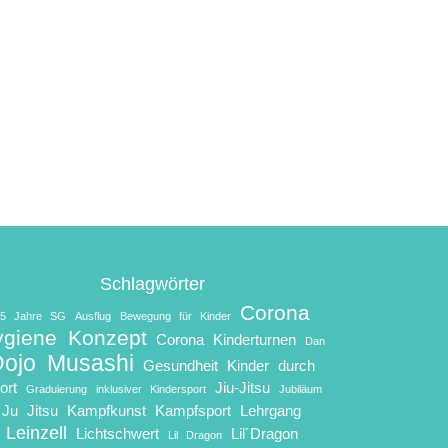
Schlagwörter
Corona
25 Jahre SG
Ausflug
Bewegung für Kinder
ygiene Konzept
Corona Kinderturnen
Dan
Dojo Musashi
Gesundheit Kinder durch
ort
Jiu-Jitsu
Graduierung
inklusiver Kindersport
Jubiläum
Ju Jitsu
Kampfkunst
Kampfsport
Lehrgang
Leinzell
Lichtschwert
Lil´Dragon
Lil Dragon