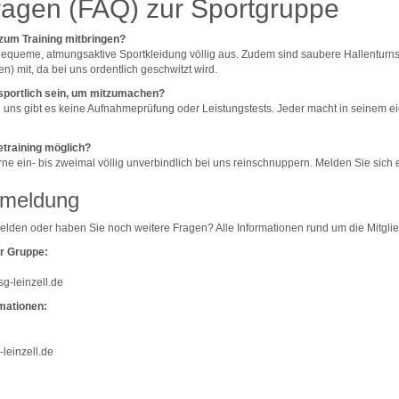
ragen (FAQ) zur Sportgruppe
zum Training mitbringen?
bequeme, atmungsaktive Sportkleidung völlig aus. Zudem sind saubere Hallenturnsc
n) mit, da bei uns ordentlich geschwitzt wird.
sportlich sein, um mitzumachen?
ei uns gibt es keine Aufnahmeprüfung oder Leistungstests. Jeder macht in seinem
etraining möglich?
gerne ein- bis zweimal völlig unverbindlich bei uns reinschnuppern. Melden Sie sich
nmeldung
elden oder haben Sie noch weitere Fragen? Alle Informationen rund um die Mitglie
ur Gruppe:
sg-leinzell.de
mationen:
-leinzell.de