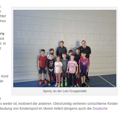
.
e
htet
ehen
rty
sst
. In
t
s Kind
Wir
Sporty an der Lein Gruppenbild
l
eiter ist, motiviert die anderen. Gleichzeitig verlieren schüchterne Kinder
edeutung von Kindersport im Verein liefert übrigens auch die
Deutsche