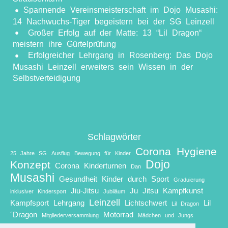
​Spannende Vereinsmeisterschaft im Dojo Musashi:
14 Nachwuchs-Tiger begeistern bei der SG Leinzell
Großer Erfolg auf der Matte: 13 “Lil Dragon“
meistern ihre Gürtelprüfung
Erfolgreicher Lehrgang in Rosenberg: Das Dojo
Musashi Leinzell erweiters sein Wissen in der
Selbstverteidigung
Schlagwörter
Corona Hygiene
25 Jahre SG
Ausflug
Bewegung für Kinder
Dojo
Konzept
Corona Kinderturnen
Dan
Musashi
Gesundheit Kinder durch Sport
Graduierung
Jiu-Jitsu
Ju Jitsu
Kampfkunst
inklusiver Kindersport
Jubiläum
Leinzell
Kampfsport
Lehrgang
Lichtschwert
Lil
Lil Dragon
´Dragon
Motorrad
Mitgliederversammlung
Mädchen und Jungs
Neujahresempfang
Schwabenbike Ilshofen
schwarzer Gürtel