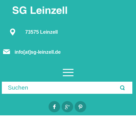
73575 Leinzell
info[at]sg-leinzell.de