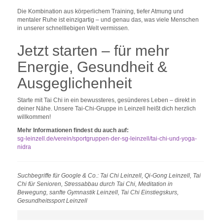
Die Kombination aus körperlichem Training, tiefer Atmung und
mentaler Ruhe ist einzigartig – und genau das, was viele Menschen
in unserer schnelllebigen Welt vermissen.
Jetzt starten – für mehr
Energie, Gesundheit &
Ausgeglichenheit
Starte mit Tai Chi in ein bewussteres, gesünderes Leben – direkt in
deiner Nähe. Unsere Tai-Chi-Gruppe in Leinzell heißt dich herzlich
willkommen!
Mehr Informationen findest du auch auf:
sg-leinzell.de/verein/sportgruppen-der-sg-leinzell/tai-chi-und-yoga-
nidra
Suchbegriffe für Google & Co.: Tai Chi Leinzell, Qi-Gong Leinzell, Tai
Chi für Senioren, Stressabbau durch Tai Chi, Meditation in
Bewegung, sanfte Gymnastik Leinzell, Tai Chi Einstiegskurs,
Gesundheitssport Leinzell