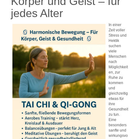
Körper und Geist – für
jedes Alter
I
n einer
Zeit voller
Stress und
Hektik
suchen
viele
Menschen
nach
Möglichkeit
en, zur
Ruhe zu
kommen
und
gleichzeitig
etwas für
ihre
Gesundheit
zu tun.
Eine
besonders
sanfte und
wirkungsvo