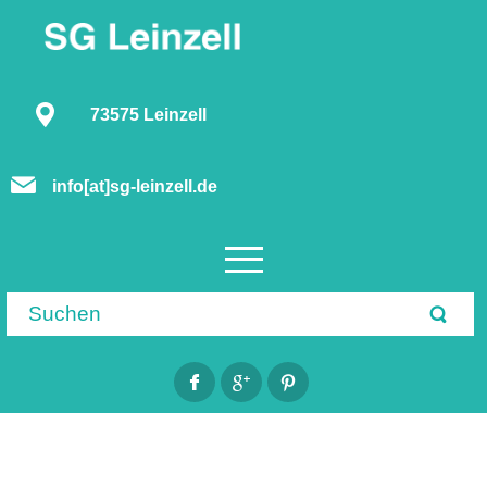
73575 Leinzell
info[at]sg-leinzell.de