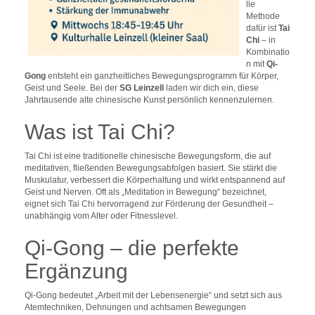
lle
Methode
dafür ist
Tai
Chi
– in
Kombinatio
n mit
Qi-
Gong
entsteht ein ganzheitliches Bewegungsprogramm für Körper,
Geist und Seele. Bei der
SG Leinzell
laden wir dich ein, diese
Jahrtausende alte chinesische Kunst persönlich kennenzulernen.
Was ist Tai Chi?
Tai Chi ist eine traditionelle chinesische Bewegungsform, die auf
meditativen, fließenden Bewegungsabfolgen basiert. Sie stärkt die
Muskulatur, verbessert die Körperhaltung und wirkt entspannend auf
Geist und Nerven. Oft als „Meditation in Bewegung“ bezeichnet,
eignet sich Tai Chi hervorragend zur Förderung der Gesundheit –
unabhängig vom Alter oder Fitnesslevel.
Qi-Gong – die perfekte
Ergänzung
Qi-Gong bedeutet „Arbeit mit der Lebensenergie“ und setzt sich aus
Atemtechniken, Dehnungen und achtsamen Bewegungen