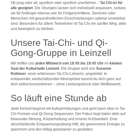
Ob jung oder alt, sportlich oder sportlich unerfahren –
Tai Chi ist für
alle geeignet
. Die Übungen lassen sich individuell anpassen, sodass
sie für Anfänger ebenso wie für Fortgeschrittene, Senioren oder
Menschen mit gesundheitlichen Einschränkungen optimal umsetzbar
sind. Besonders für ältere Teilnehmer ist Tai Chi ein sanfter Weg, aktiv
und beweglich zu bleiben.
Unsere Tai-Chi- und Qi-
Gong-Gruppe in Leinzell
Wir treffen uns
jeden Mittwoch von 18:45 bis 19:45 Uhr
im
kleinen
Saal der Kulturhalle Leinzell
. Die Gruppe wird von
Susanne
Rothmer
, einer erfahrenen Tai-Chi-Lehrerin, angeleitet. In
entspannter, wertschätzender Atmosphäre kannst du dich ganz auf
dich selbst konzentrieren – ohne Leistungsdruck oder Wettbewerb.
So läuft eine Stunde ab
Jede Einheit beginnt mit Aufwärmübungen und geht dann über in Tai-
Chi-Formen und Qi-Gong-Sequenzen. Der Fokus liegt dabei stets auf
bewusster Atmung, Körperhaltung und innerer Achtsamkeit. Eine
abschließende Entspannungsübung hilft, die gewonnene Energie zu
speichern und den Alltag gelassener zu gestalten.