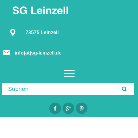
73575 Leinzell
info[at]sg-leinzell.de